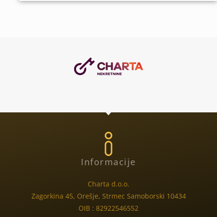
Informacije
Charta d.o.o.
Zagorkina 45, Orešje, Strmec Samoborski 10434
OIB : 82922546552