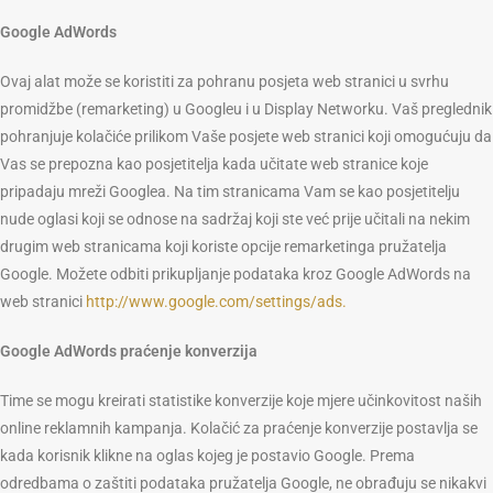
Google AdWords
Ovaj alat može se koristiti za pohranu posjeta web stranici u svrhu
promidžbe (remarketing) u Googleu i u Display Networku. Vaš preglednik
pohranjuje kolačiće prilikom Vaše posjete web stranici koji omogućuju da
Vas se prepozna kao posjetitelja kada učitate web stranice koje
pripadaju mreži Googlea. Na tim stranicama Vam se kao posjetitelju
nude oglasi koji se odnose na sadržaj koji ste već prije učitali na nekim
drugim web stranicama koji koriste opcije remarketinga pružatelja
Google. Možete odbiti prikupljanje podataka kroz Google AdWords na
web stranici
http://www.google.com/settings/ads.
Google AdWords praćenje konverzija
Time se mogu kreirati statistike konverzije koje mjere učinkovitost naših
online reklamnih kampanja. Kolačić za praćenje konverzije postavlja se
kada korisnik klikne na oglas kojeg je postavio Google. Prema
odredbama o zaštiti podataka pružatelja Google, ne obrađuju se nikakvi