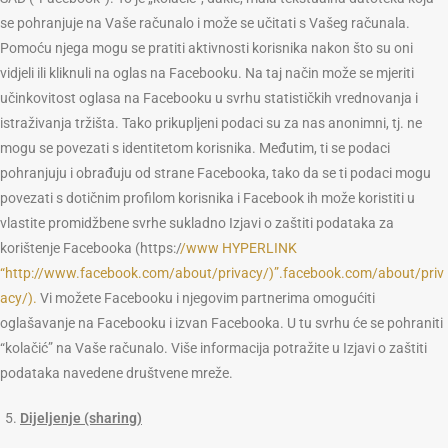
se pohranjuje na Vaše računalo i može se učitati s Vašeg računala.
Pomoću njega mogu se pratiti aktivnosti korisnika nakon što su oni
vidjeli ili kliknuli na oglas na Facebooku. Na taj način može se mjeriti
učinkovitost oglasa na Facebooku u svrhu statističkih vrednovanja i
istraživanja tržišta. Tako prikupljeni podaci su za nas anonimni, tj. ne
mogu se povezati s identitetom korisnika. Međutim, ti se podaci
pohranjuju i obrađuju od strane Facebooka, tako da se ti podaci mogu
povezati s dotičnim profilom korisnika i Facebook ih može koristiti u
vlastite promidžbene svrhe sukladno Izjavi o zaštiti podataka za
korištenje Facebooka (https:/
/www HYPERLINK
“http://www.facebook.com/about/privacy/)”.facebook.com/about/priv
acy/).
Vi možete Facebooku i njegovim partnerima omogućiti
oglašavanje na Facebooku i izvan Facebooka. U tu svrhu će se pohraniti
“kolačić” na Vaše računalo. Više informacija potražite u Izjavi o zaštiti
podataka navedene društvene mreže.
Dijeljenje (sharing)