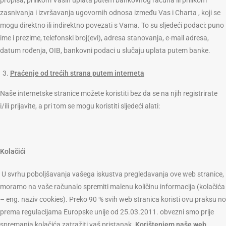
propisa, prilikom Vaših uplata putem bankovnog računa ili prilikom
zasnivanja i izvršavanja ugovornih odnosa između Vas i Charta , koji se
mogu direktno ili indirektno povezati s Vama. To su sljedeći podaci: puno
ime i prezime, telefonski broj(evi), adresa stanovanja, e-mail adresa,
datum rođenja, OIB, bankovni podaci u slučaju uplata putem banke.
Praćenje od trećih strana putem interneta
Naše internetske stranice možete koristiti bez da se na njih registrirate
i/ili prijavite, a pri tom se mogu koristiti sljedeći alati:
Kolačići
U svrhu poboljšavanja vašega iskustva pregledavanja ove web stranice,
moramo na vaše računalo spremiti malenu količinu informacija (kolačića
– eng. naziv cookies). Preko 90 % svih web stranica koristi ovu praksu no
prema regulacijama Europske unije od 25.03.2011. obvezni smo prije
spremanja kolačića zatražiti vaš pristanak.
Korištenjem naše web