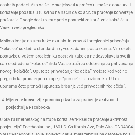
osobnih podaci. Ako ne želite sudjelovati u praćenju, možete obustaviti
korištenje podatka u tu svrhu na način da kolačić za praćenje konverzije
pružatelja Google deaktivirate preko postavki za korištenje kolačića u
Vašem web pregledniku.
Molimo imajte na umu kako aktualni internetski preglednici prihvaćaju
“kolačiće” sukladno standardnim, već zadanim postavkama. Vi možete
postavke u Vašem pregledniku postaviti tako da ne dozvoljavaju sve ili
samo određene “kolačiće” ili da Vas se traži za odobrenje za prihvaćanje
novog “kolačića”. Upute za prihvaćanje “kolačića” možete kod većine
preglednika pronaći putem opcije “pomoć” u listi izbornika. U tim
uputama ćete pronaći i upute za brisanje već prihvaćenih “kolačića”.
Mjerenje konverzije pomoću piksela za praćenje aktivnosti
posjetitelja Facebooka
U okviru internetskog nastupa koristi se “Piksel za praćenje aktivnosti
posjetitelja” Facebooka Inc., 1601 S. California Ave, Palo Alto, CA 94304,
SAD (“Facebook”). To je „kolačić“, dakle, mala tekstualna datoteka koja