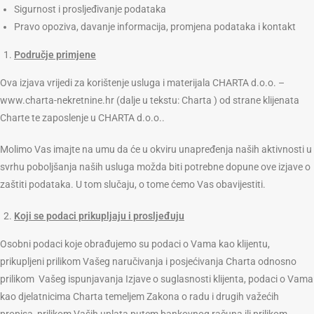
Sigurnost i prosljeđivanje podataka
Pravo opoziva, davanje informacija, promjena podataka i kontakt
Područje primjene
Ova izjava vrijedi za korištenje usluga i materijala CHARTA d.o.o. –
www.charta-nekretnine.hr (dalje u tekstu: Charta ) od strane klijenata
Charte te zaposlenje u CHARTA d.o.o..
Molimo Vas imajte na umu da će u okviru unapređenja naših aktivnosti u
svrhu poboljšanja naših usluga možda biti potrebne dopune ove izjave o
zaštiti podataka. U tom slučaju, o tome ćemo Vas obavijestiti.
Koji se podaci prikupljaju i prosljeđuju
Osobni podaci koje obrađujemo su podaci o Vama kao klijentu,
prikupljeni prilikom Vašeg naručivanja i posjećivanja Charta odnosno
prilikom Vašeg ispunjavanja Izjave o suglasnosti klijenta, podaci o Vama
kao djelatnicima Charta temeljem Zakona o radu i drugih važećih