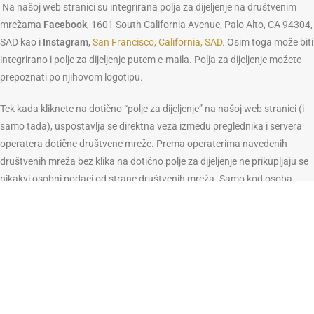
Na našoj web stranici su integrirana polja za dijeljenje na društvenim
mrežama
Facebook
, 1601 South California Avenue, Palo Alto, CA 94304,
SAD kao i
Instagram
,
San Francisco, California, SAD.
Osim toga može biti
integrirano i polje za dijeljenje putem e-maila. Polja za dijeljenje možete
prepoznati po njihovom logotipu.
Tek kada kliknete na dotično “polje za dijeljenje” na našoj web stranici (i
samo tada), uspostavlja se direktna veza između preglednika i servera
operatera dotične društvene mreže. Prema operaterima navedenih
društvenih mreža bez klika na dotično polje za dijeljenje ne prikupljaju se
nikakvi osobni podaci od strane društvenih mreža. Samo kod osoba
prijavljenih na dotične društvene mreže se ti podaci, među ostalim i IP
adresa, prikupljaju i i obrađuju. Ako ne želite da se Vaš posjet na našoj
web stranici poveže s Vašim korisničkim računom na društvenim
mrežama, molimo odjavite se iz korisničkog računa na dotičnoj
društvenoj mreži.
Na ovom mjestu naglašavamo da Charta nema uvid u sadržaj