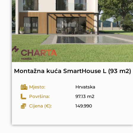
Montažna kuća SmartHouse L (93 m2)
Mjesto:
Hrvatska
Površina:
97.13 m2
Cijena (€):
149.990