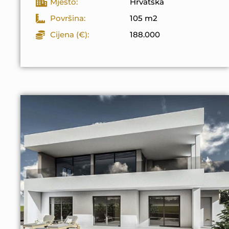
Mjesto:
Hrvatska
Površina:
105 m2
Cijena (€):
188.000