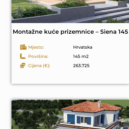
Montažne kuće prizemnice – Siena 145
Mjesto:
Hrvatska
Površina:
145 m2
Cijena (€):
263.725