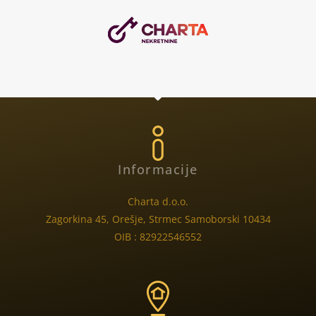
Informacije
Charta d.o.o.
Zagorkina 45, Orešje, Strmec Samoborski 10434
OIB : 82922546552