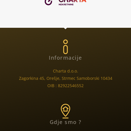
Informacije
Charta d.o.o.
Zagorkina 45, Orešje, Strmec Samoborski 10434
OIB : 82922546552
Gdje smo ?