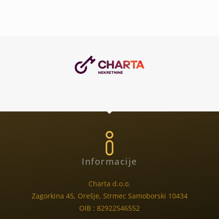
Informacije
Charta d.o.o.
Zagorkina 45, Orešje, Strmec Samoborski 10434
OIB : 82922546552