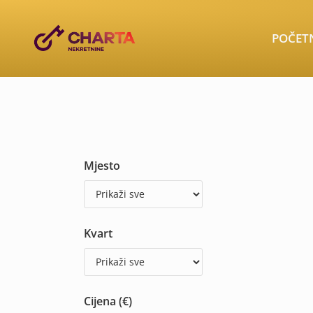
POČET
Mjesto
Kvart
Cijena (€)