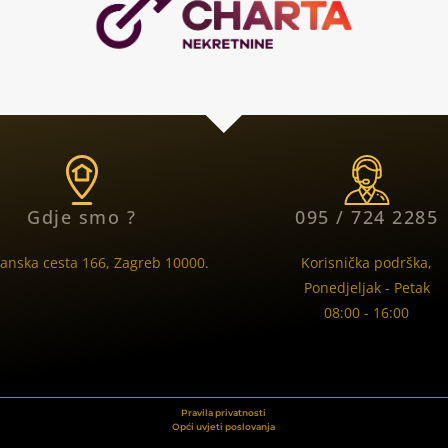
Gdje smo ?
095 / 724 2285
anska cesta 166, Zagreb 10000.
Korisnička podrška,
Ponedjeljak - Petak
08:00 - 16:00
Pravila privatnosti
Opći uvjeti poslovanja