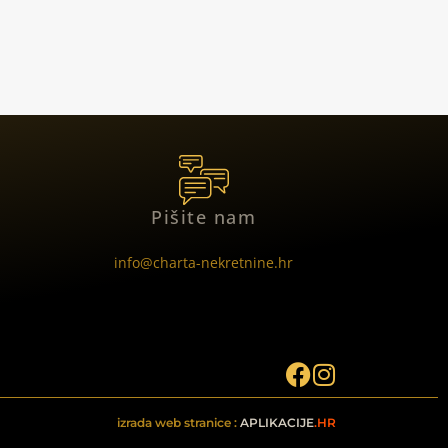
Pišite nam
info@charta-nekretnine.hr
izrada web stranice :
APLIKACIJE
.HR