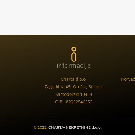
Informacije
Charta d.o.o.
Horvać
Zagorkina 45, Orešje, Strmec
Samoborski 10434
OIB : 82922546552
© 2023.
CHARTA-NEKRETNINE d.o.o.