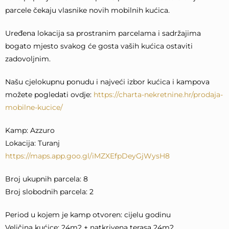
parcele čekaju vlasnike novih mobilnih kućica.
Uređena lokacija sa prostranim parcelama i sadržajima
bogato mjesto svakog će gosta vaših kućica ostaviti
zadovoljnim.
Našu cjelokupnu ponudu i najveći izbor kućica i kampova
možete pogledati ovdje:
https://charta-nekretnine.hr/prodaja-
mobilne-kucice/
Kamp: Azzuro
Lokacija: Turanj
https://maps.app.goo.gl/iMZXEfpDeyGjWysH8
Broj ukupnih parcela: 8
Broj slobodnih parcela: 2
Period u kojem je kamp otvoren: cijelu godinu
Veličina kućice: 24m2 + natkrivena terasa 24m2