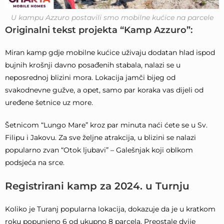
U kampu Azzuro postavili smo mobilne kućice na parcele
Originalni tekst projekta “Kamp Azzuro”:
Miran kamp gdje mobilne kućice uživaju dodatan hlad ispod
bujnih krošnji davno posađenih stabala, nalazi se u
neposrednoj blizini mora. Lokacija jamči bijeg od
svakodnevne gužve, a opet, samo par koraka vas dijeli od
uređene šetnice uz more.
Šetnicom “Lungo Mare” kroz par minuta naći ćete se u Sv.
Filipu i Jakovu. Za sve željne atrakcija, u blizini se nalazi
popularno zvan “Otok ljubavi” – Galešnjak koji oblkom
podsjeća na srce.
Registrirani kamp za 2024. u Turnju
Koliko je Turanj popularna lokacija, dokazuje da je u kratkom
roku popunjeno 6 od ukupno 8 parcela. Preostale dvije