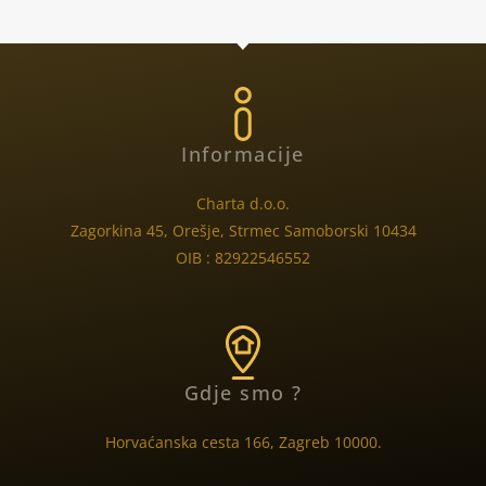
Informacije
Charta d.o.o.
Zagorkina 45, Orešje, Strmec Samoborski 10434
OIB : 82922546552
Gdje smo ?
Horvaćanska cesta 166, Zagreb 10000.