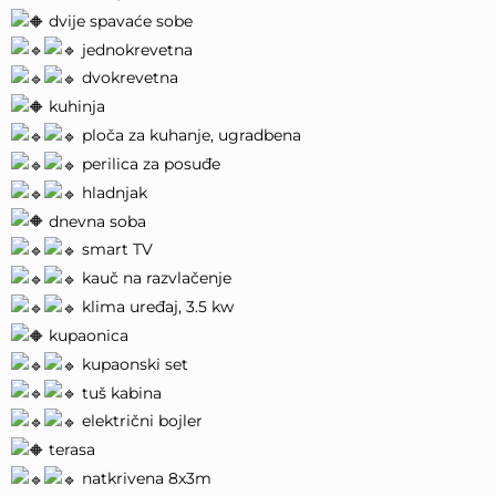
dvije spavaće sobe
jednokrevetna
dvokrevetna
kuhinja
ploča za kuhanje, ugradbena
perilica za posuđe
hladnjak
dnevna soba
smart TV
kauč na razvlačenje
klima uređaj, 3.5 kw
kupaonica
kupaonski set
tuš kabina
električni bojler
terasa
natkrivena 8x3m