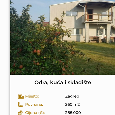
Odra, kuća i skladište
Mjesto:
Zagreb
Površina:
260 m2
Cijena (€):
285.000