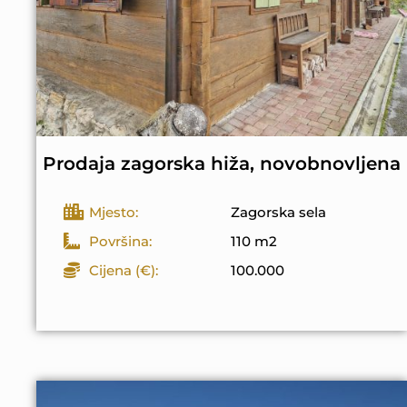
Prodaja zagorska hiža, novobnovljena
Mjesto:
Zagorska sela
Površina:
110 m2
Cijena (€):
100.000