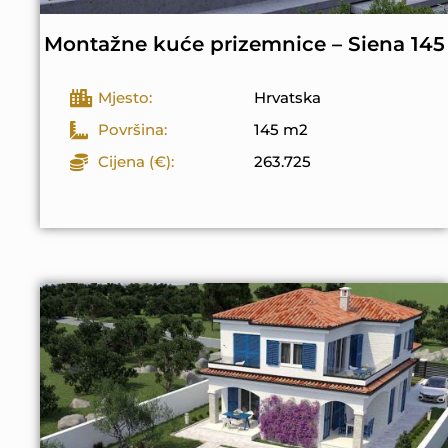
Montažne kuće prizemnice – Siena 145
Mjesto:
Hrvatska
Površina:
145 m2
Cijena (€):
263.725