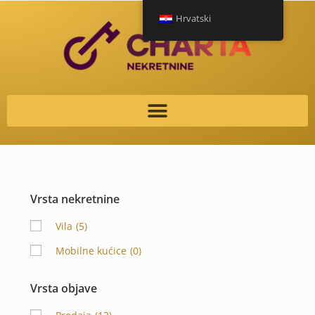
Hrvatski
Vrsta nekretnine
Vila
(5)
Mobilne kućice
(0)
Vrsta objave