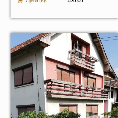
Cijena (€):
345.000