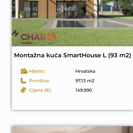
Montažna kuća SmartHouse L (93 m2)
Mjesto:
Hrvatska
Površina:
97.13 m2
Cijena (€):
149.990