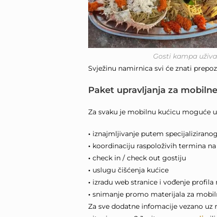
Gosti kampa uživat
Svježinu namirnica svi će znati prepo
Paket upravljanja za mobiln
Za svaku je mobilnu kućicu moguće ugo
•
iznajmljivanje putem specijalizirano
•
koordinaciju raspoloživih termina n
•
check in / check out gostiju
•
uslugu čišćenja kućice
•
izradu web stranice i vođenje profi
•
snimanje promo materijala za mobil
Za sve dodatne infomacije vezano uz 