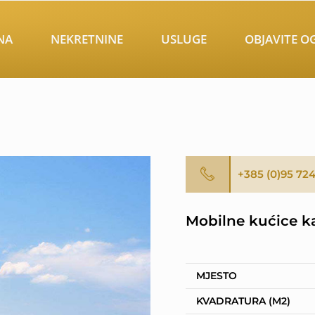
NA
NEKRETNINE
USLUGE
OBJAVITE O
+385 (0)95 72
Mobilne kućice k
MJESTO
KVADRATURA (M2)