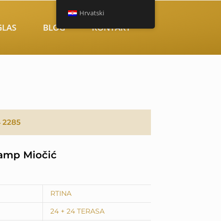
Hrvatski
GLAS
BLOG
KONTAKT
4 2285
amp Miočić
RTINA
24 + 24 TERASA