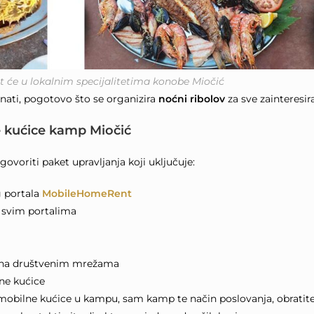
 će u lokalnim specijalitetima konobe Miočić
znati, pogotovo što se organizira
noćni ribolov
za sve zainteresir
e kućice kamp Miočić
voriti paket upravljanja koji uključuje:
g portala
MobileHomeRent
a svim portalima
la na društvenim mrežama
ne kućice
mobilne kućice u kampu, sam kamp te način poslovanja, obratit