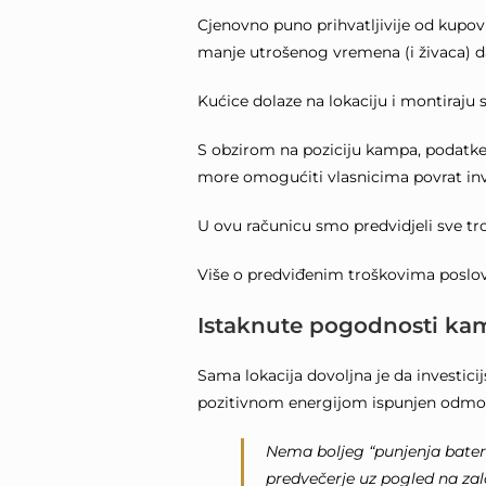
Cjenovno puno prihvatljivije od kupovi
manje utrošenog vremena (i živaca) da
Kućice dolaze na lokaciju i montiraju
S obzirom na poziciju kampa, podatke
more omogućiti vlasnicima povrat inve
U ovu računicu smo predvidjeli sve troš
Više o predviđenim troškovima poslov
Istaknute pogodnosti ka
Sama lokacija dovoljna je da investici
pozitivnom energijom ispunjen odmo
Nema boljeg “punjenja bateri
predvečerje uz pogled na z