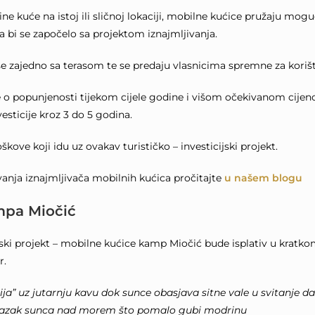
ne kuće na istoj ili sličnoj lokaciji, mobilne kućice pružaju mo
 bi se započelo sa projektom iznajmljivanja.
 se zajedno sa terasom te se predaju vlasnicima spremne za kori
 o popunjenosti tijekom cijele godine i višom očekivanom cije
sticije kroz 3 do 5 godina.
kove koji idu uz ovakav turističko – investicijski projekt.
anja iznajmljivača mobilnih kućica pročitajte
u našem blogu
mpa Miočić
jski projekt – mobilne kućice kamp Miočić bude isplativ u kratko
r.
ja” uz jutarnju kavu dok sunce obasjava sitne vale u svitanje 
alazak sunca nad morem što pomalo gubi modrinu