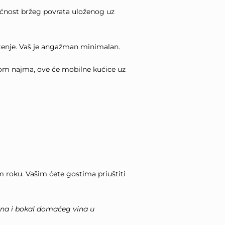
gućnost bržeg povrata uloženog uz
štenje. Vaš je angažman minimalan.
nom najma, ove će mobilne kućice uz
m roku. Vašim ćete gostima priuštiti
dana i bokal domaćeg vina u