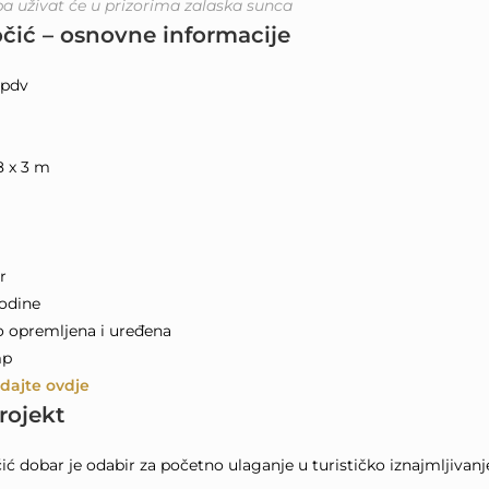
a uživat će u prizorima zalaska sunca
ić – osnovne informacije
 pdv
8 x 3 m
r
godine
o opremljena i uređena
mp
dajte ovdje
projekt
 dobar je odabir za početno ulaganje u turističko iznajmljivanj