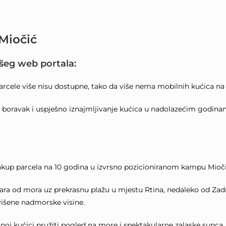
Miočić
šeg web portala:
rcele više nisu dostupne, tako da više nema mobilnih kućica na p
boravak i uspješno iznajmljivanje kućica u nadolazećim godin
kup parcela na 10 godina u izvrsno pozicioniranom kampu Mioči
ra od mora uz prekrasnu plažu u mjestu Rtina, nedaleko od Zadra
višene nadmorske visine.
oj kućici pružiti pogled na more i spektakularne zalaske sunca.