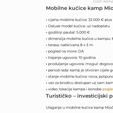
Gosti kamp
Mobilne kućice kamp Mioč
•
cijena mobilne kućice: 32.000 € plus
•
Deluxe model kućice: uz nadoplatu
•
godišnji paušal: 5.000 €
•
dimenzija mobilne kućice u kampu: 
•
terasa: natkrivena 8 x 3 m
•
pogled na more: DA
•
trajanje ugovora: 10 godina
•
produljenje ugovora: moguć dogovo
•
period rada: kamp je otvoren cijele 
•
stanje mobilne kućice: nova, potpun
•
vez za brodicu dostupan uz sam ka
•
video lokacije kampa i konobe
pogle
Turističko – investicijski 
Ulaganje u mobilne kućice kamp Miočić