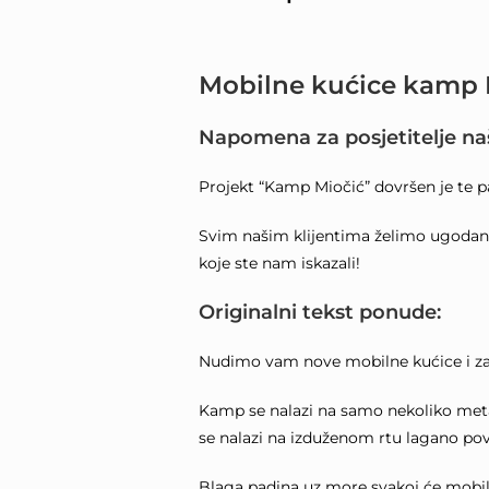
Mobilne kućice kamp 
Napomena za posjetitelje na
Projekt “Kamp Miočić” dovršen je te pa
Svim našim klijentima želimo ugodan 
koje ste nam iskazali!
Originalni tekst ponude:
Nudimo vam nove mobilne kućice i za
Kamp se nalazi na samo nekoliko meta
se nalazi na izduženom rtu lagano po
Blaga padina uz more svakoj će mobiln